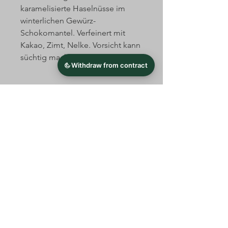
karamelisierte Haselnüsse im
winterlichen Gewürz-
Schokomantel. Verfeinert mit
Kakao, Zimt, Nelke. Vorsicht kann
süchtig machen ;-)
Zutaten:
Haselnüsse, Kuvertüre
(Kakaomasse, Kakaobutter,
VOLLMILCHPULVER, Emulgator
Impressum
Datenschutz
AGB
SOJALECITHINE),
Zucker,
Kakao,
Zimt, Nelke.
© 2026 Schachtner´s Restaurant Grainau